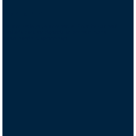
Directo al Punto
Eliminamos la jerga innecesaria. Cada lectura está
diseñada para ser digerida en pocos minutos
maximizando tu aprendizaje.