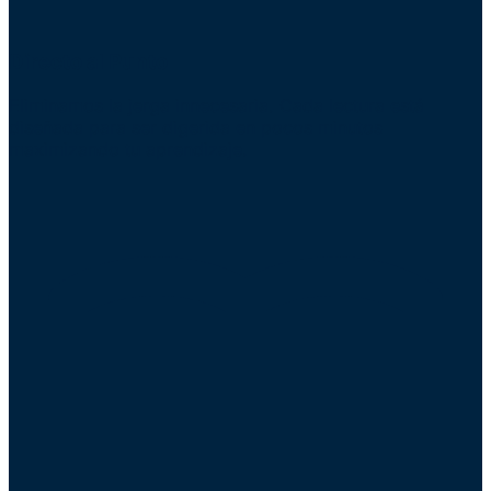
Directo al Punto
Eliminamos la jerga innecesaria. Cada lectura está
diseñada para ser digerida en pocos minutos
maximizando tu aprendizaje.